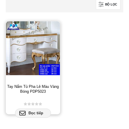
BỘ LỌC
Tay Nắm Tủ Pha Lê Màu Vàng
Bóng PDP5023
0
out of 5
Đọc tiếp