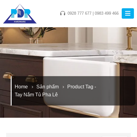
0928 777 677
|
0983 499 466
Home
Sản phẩm
Product Tag -
Tay Nắm Tủ Pha Lê