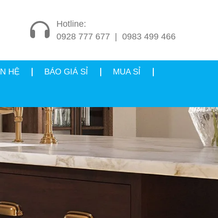
Hotline:
0928 777 677
|
0983 499 466
ÊN HỆ
BÁO GIÁ SỈ
MUA SỈ