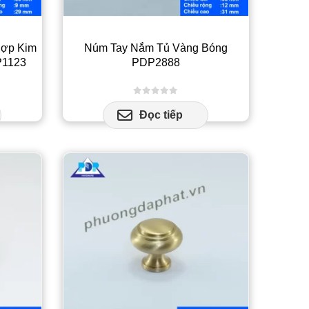
ợc
ọn
n
Hợp Kim
Núm Tay Nắm Tủ Vàng Bóng
ng
P1123
PDP2888
n
ẩm
0
out of 5
Đọc tiếp