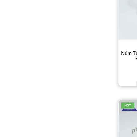
Núm T
HOT