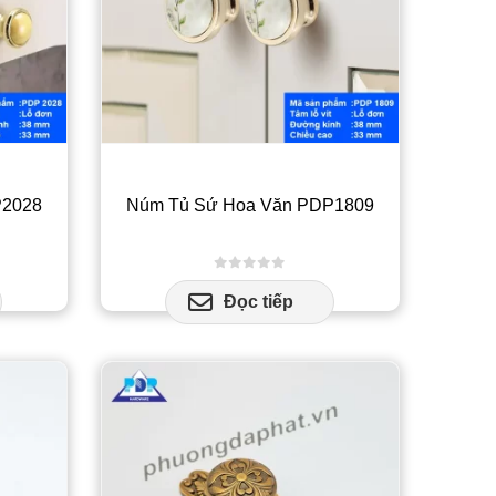
P2028
Núm Tủ Sứ Hoa Văn PDP1809
0
out of 5
Đọc tiếp