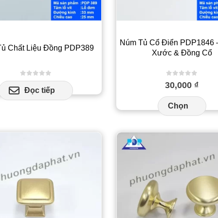
Núm Tủ Cổ Điển PDP1846
ủ Chất Liệu Đồng PDP389
Xước & Đồng Cổ
0
out of 5
0
out of 5
30,000
₫
Đọc tiếp
Sả
Chọn
ph
nà
có
nhi
biế
thể
Cá
tùy
ch