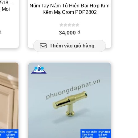
5518 —
Núm Tay Nắm Tủ Hiện Đại Hợp Kim
ủ Mọi
Kẽm Mạ Crom PDP2802
0
out of 5
Khoảng
₫
34,000
₫
giá:
từ
n
Thêm vào giỏ hàng
31,000 ₫
ẩm
đến
y
32,000 ₫
ều
n
.
c
ọn