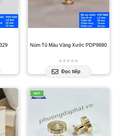
ợc
ọn
n
329
Núm Tủ Màu Vàng Xước PDP9880
ng
n
ẩm
0
out of 5
Đọc tiếp
HOT