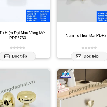
có
thể
đư
ch
trê
Tủ Hiện Đại Màu Vàng Mờ
Núm Tủ Hiện Đại PDP2
tra
PDP6730
sả
ph
0
out of 5
0
out of 5
Đọc tiếp
Đọc tiếp