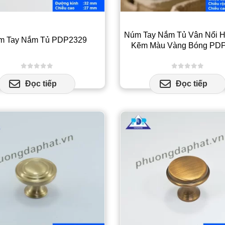
đư
ch
trê
Núm Tay Nắm Tủ Vân Nổi 
m Tay Nắm Tủ PDP2329
tra
Kẽm Màu Vàng Bóng PD
sả
ph
0
out of 5
0
out of 5
Đọc tiếp
Đọc tiếp