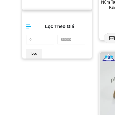
Núm Ta
Kẽ
Lọc Theo Giá
Giá
Giá
Lọc
tối
tối
thiểu
đa