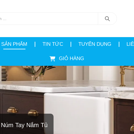
SẢN PHẨM
TIN TỨC
TUYỂN DỤNG
LI
GIỎ HÀNG
Núm Tay Nắm Tủ