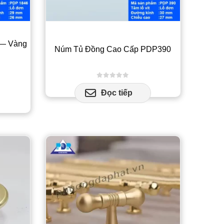
 — Vàng
Núm Tủ Đồng Cao Cấp PDP390
0
out of 5
Đọc tiếp
n
ẩm
y
ều
n
.
c
ọn