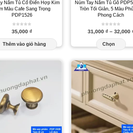
y Nắm Tủ Cổ Điển Hợp Kim
Núm Tay Nắm Tủ Gỗ PDP
m Màu Cafe Sang Trọng
Tròn Tối Giản, 5 Màu Ph
PDP1526
Phong Cách
0
out of 5
0
out of 5
35,000
₫
31,000
₫
–
32,000
Sả
Thêm vào giỏ hàng
Chọn
ph
nà
có
nhi
biế
thể
Cá
tùy
ch
có
thể