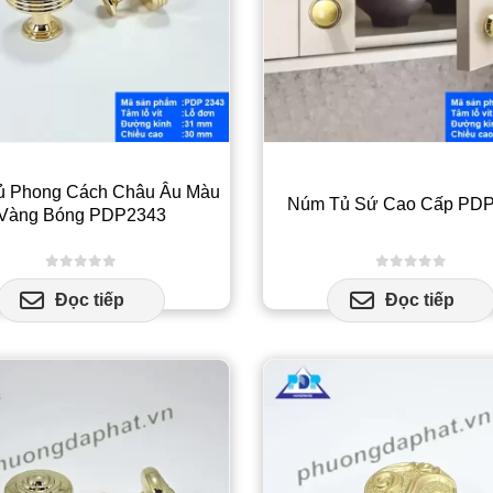
ủ Phong Cách Châu Âu Màu
Núm Tủ Sứ Cao Cấp PD
Vàng Bóng PDP2343
0
out of 5
0
out of 5
Đọc tiếp
Đọc tiếp