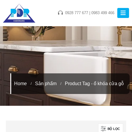
0928 777 677
|
0983 499 466
Home
Sản phẩm
Product Tag -
ổ khóa cửa gỗ
BỘ LỌC