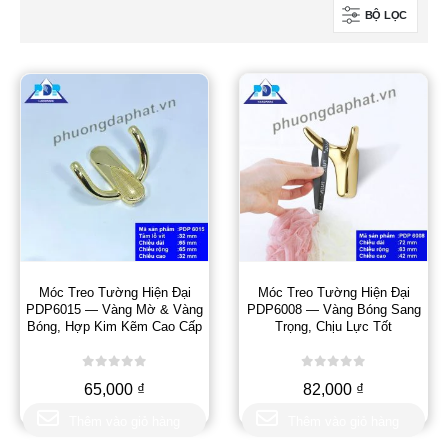
BỘ LỌC
Móc Treo Tường Hiện Đại
Móc Treo Tường Hiện Đại
PDP6015 — Vàng Mờ & Vàng
PDP6008 — Vàng Bóng Sang
Bóng, Hợp Kim Kẽm Cao Cấp
Trọng, Chịu Lực Tốt
0
out of 5
0
out of 5
65,000
₫
82,000
₫
Thêm vào giỏ hàng
Thêm vào giỏ hàng