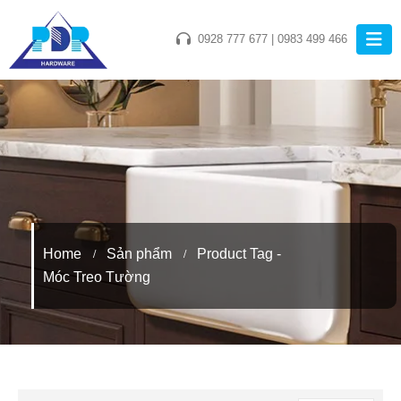
0928 777 677
|
0983 499 466
Home
Sản phẩm
Product Tag -
Móc Treo Tường