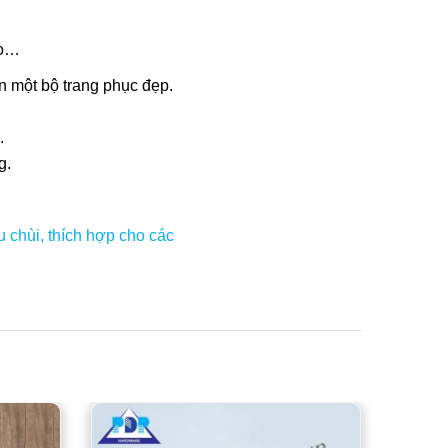
áo…
n một bộ trang phục đẹp.
.
g.