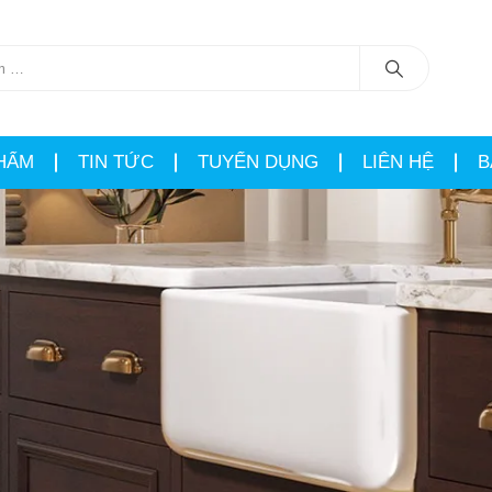
HẨM
TIN TỨC
TUYỂN DỤNG
LIÊN HỆ
B