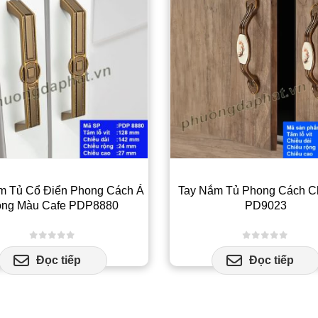
m Tủ Cổ Điển Phong Cách Á
Tay Nắm Tủ Phong Cách C
ng Màu Cafe PDP8880
PD9023
0
out of 5
0
out of 5
Đọc tiếp
Đọc tiếp