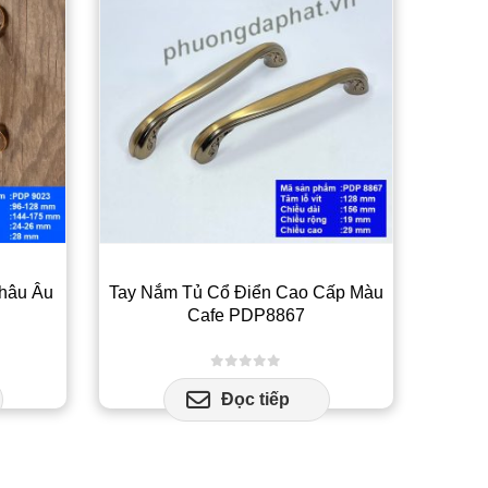
hâu Âu
Tay Nắm Tủ Cổ Điển Cao Cấp Màu
Tay Nắ
Cafe PDP8867
0
out of 5
Đọc tiếp