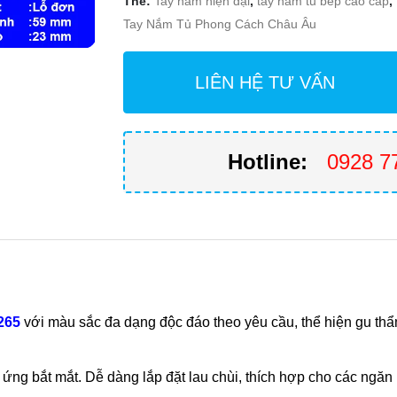
Thẻ:
Tay nắm hiện đại
,
tay nắm tủ bếp cao cấp
,
Tay Nắm Tủ Phong Cách Châu Âu
LIÊN HỆ TƯ VẤN
Hotline:
0928 7
265
với màu sắc đa dạng độc đáo theo yêu cầu, thể hiện gu thẩ
ứng bắt mắt. Dễ dàng lắp đặt lau chùi, thích hợp cho các ngăn 