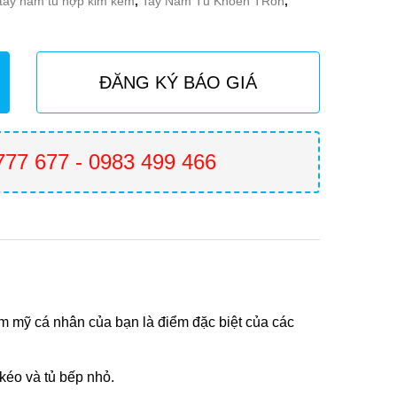
tay nắm tủ hợp kim kẽm
,
Tay Nắm Tủ Khoen TRòn
,
ĐĂNG KÝ BÁO GIÁ
777 677 - 0983 499 466
m mỹ cá nhân của bạn là điểm đặc biệt của các
kéo và tủ bếp nhỏ.