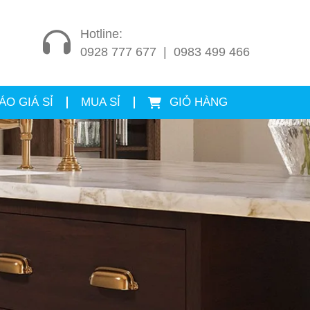
Hotline:
0928 777 677
|
0983 499 466
ÁO GIÁ SỈ
MUA SỈ
GIỎ HÀNG