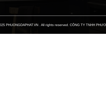
2025 PHUONGDAPHAT.VN . All rights reserved. CÔNG TY TNHH PHƯ