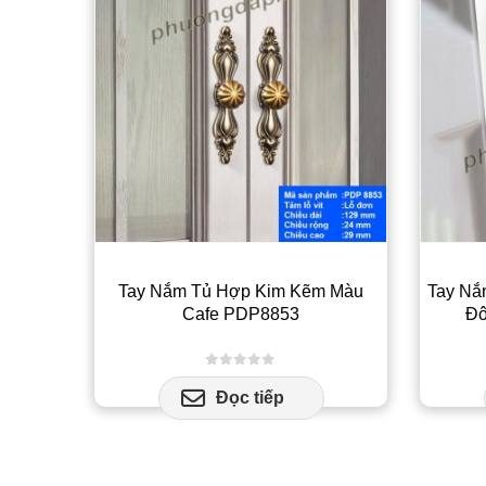
Tay Nắm Tủ Hợp Kim Kẽm Màu
Tay Nắ
Cafe PDP8853
Đô
0
out of 5
Đọc tiếp