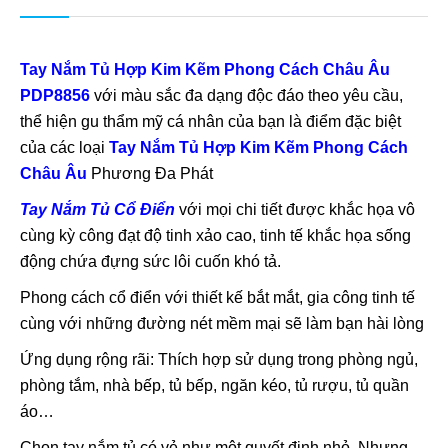
Tay Nắm Tủ Hợp Kim Kẽm Phong Cách Châu Âu
PDP8856
với màu sắc đa dạng độc đáo theo yêu cầu,
thể hiện gu thẩm mỹ cá nhân của bạn là điểm đặc biệt
của các loại
Tay Nắm Tủ Hợp Kim Kẽm Phong Cách
Châu Âu
Phương Đa Phát
Tay Nắm Tủ Cổ Điển
với mọi chi tiết được khắc họa vô
cùng kỳ công đạt độ tinh xảo cao, tinh tế khắc họa sống
động chứa đựng sức lôi cuốn khó tả.
Phong cách cổ điển với thiết kế bắt mắt, gia công tinh tế
cùng với những đường nét mềm mại sẽ làm bạn hài lòng
Ứng dụng rộng rãi: Thích hợp sử dụng trong phòng ngủ,
phòng tắm, nhà bếp, tủ bếp, ngăn kéo, tủ rượu, tủ quần
áo…
Chọn tay nắm tủ có vẻ như một quyết định nhỏ. Nhưng