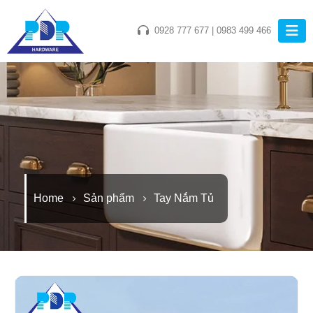
0928 777 677
|
0983 499 466
Home
Sản phẩm
Tay Nắm Tủ