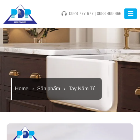
0928 777 677
|
0983 499 466
Home
Sản phẩm
Tay Nắm Tủ