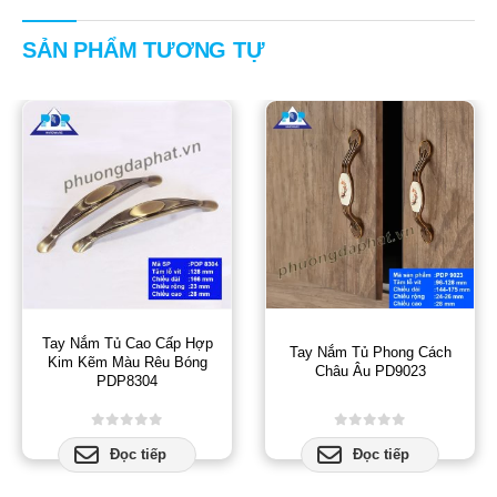
SẢN PHẨM TƯƠNG TỰ
Tay Nắm Tủ Cao Cấp Hợp
Tay Nắm Tủ Phong Cách
Kim Kẽm Màu Rêu Bóng
Châu Âu PD9023
PDP8304
0
out of 5
0
out of 5
Đọc tiếp
Đọc tiếp