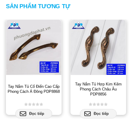
SẢN PHẨM TƯƠNG TỰ
Tay Nắm Tủ Hợp Kim Kẽm
Tay Nắm Tủ Cổ Điển Cao Cấp
Phong Cách Châu Âu
Phong Cách Á Đông PDP8868
PDP8856
0
out of 5
0
out of 5
Đọc tiếp
Đọc tiếp