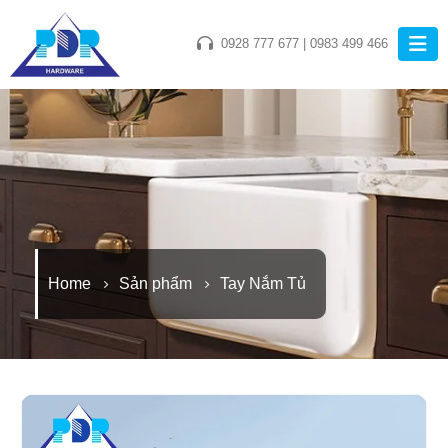
0928 777 677
|
0983 499 466
Home
Sản phẩm
Tay Nắm Tủ