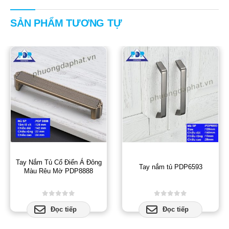
SẢN PHẨM TƯƠNG TỰ
Tay Nắm Tủ Cổ Điển Á Đông
Tay nắm tủ PDP6593
Màu Rêu Mờ PDP8888
0
out of 5
0
out of 5
Đọc tiếp
Đọc tiếp