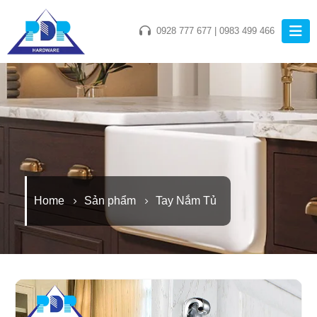
0928 777 677
|
0983 499 466
Home
Sản phẩm
Tay Nắm Tủ