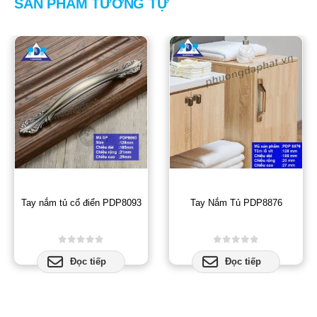
SẢN PHẨM TƯƠNG TỰ
Tay nắm tủ cổ điển PDP8093
Tay Nắm Tủ PDP8876
0
out of 5
0
out of 5
Đọc tiếp
Đọc tiếp