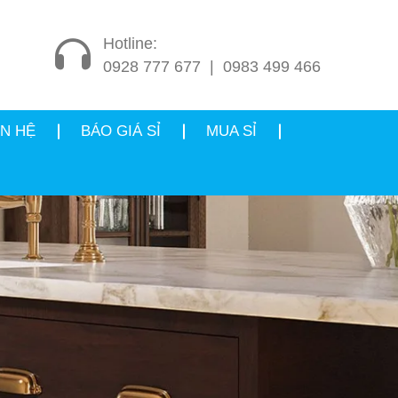
Hotline:
0928 777 677
|
0983 499 466
ÊN HỆ
BÁO GIÁ SỈ
MUA SỈ