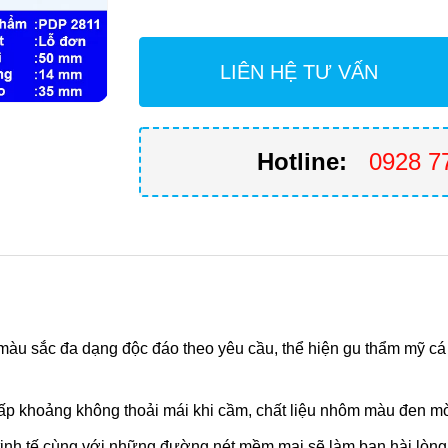
LIÊN HỆ TƯ VẤN
Hotline:
0928 7
màu sắc đa dạng độc đáo theo yêu cầu, thể hiện gu thẩm mỹ cá 
p khoảng không thoải mái khi cầm, chất liệu nhôm màu đen mờ,
g tinh tế cùng với những đường nét mềm mại sẽ làm bạn hài lòng