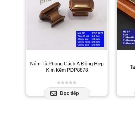
Núm Tủ Phong Cách Á Đông Hợp
Ta
Kim Kẽm PDP8878
0
out of 5
Đọc tiếp