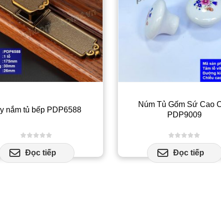
Núm Tủ Gốm Sứ Cao 
y nắm tủ bếp PDP6588
PDP9009
0
out of 5
0
out of 5
Đọc tiếp
Đọc tiếp