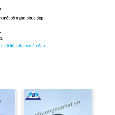
áo…
n một bộ trang phục đẹp.
.
g.